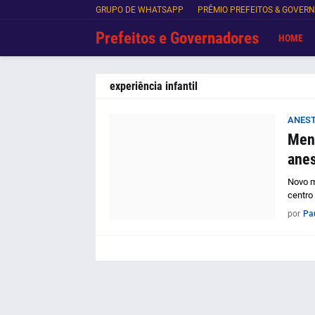
GRUPO DE WHATSAPP
PRÊMIO PREFEITOS & GOVER
Prefeitos e Governadores
HOME
experiência infantil
ANEST
Meno
anes
Novo m
centro
por
Pa