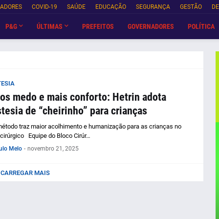
NADORES
COVID-19
SAÚDE
EDUCAÇÃO
SEGURANÇA
GESTÃO
DE
P&G
ÚLTIMAS
PREFEITOS
GOVERNADORES
POLÍTICA
ESIA
s medo e mais conforto: Hetrin adota
tesia de “cheirinho” para crianças
étodo traz maior acolhimento e humanização para as crianças no
 cirúrgico Equipe do Bloco Cirúr…
ulo Melo
-
novembro 21, 2025
CARREGAR MAIS