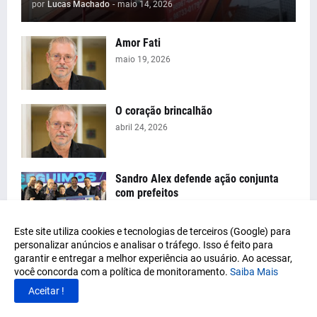
por
Lucas Machado
-
maio 14, 2026
Amor Fati
maio 19, 2026
O coração brincalhão
abril 24, 2026
Sandro Alex defende ação conjunta
com prefeitos
julho 28, 2026
Este site utiliza cookies e tecnologias de terceiros (Google) para
personalizar anúncios e analisar o tráfego. Isso é feito para
Especialista explica sobre a
garantir e entregar a melhor experiência ao usuário. Ao acessar,
importância da saúde mental nos
você concorda com a política de monitoramento.
Saiba Mais
cargos de liderança
Aceitar !
julho 20, 2026