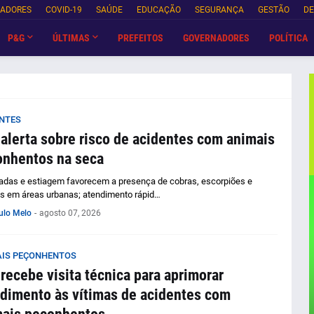
NADORES
COVID-19
SAÚDE
EDUCAÇÃO
SEGURANÇA
GESTÃO
DE
P&G
ÚLTIMAS
PREFEITOS
GOVERNADORES
POLÍTICA
NTES
alerta sobre risco de acidentes com animais
nhentos na seca
das e estiagem favorecem a presença de cobras, escorpiões e
s em áreas urbanas; atendimento rápid…
ulo Melo
-
agosto 07, 2026
IS PEÇONHENTOS
recebe visita técnica para aprimorar
dimento às vítimas de acidentes com