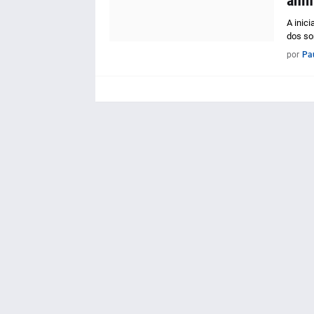
ani
A inic
dos so
por
Pa