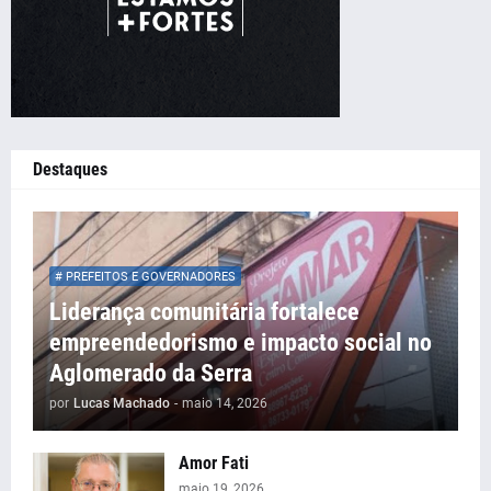
Destaques
# PREFEITOS E GOVERNADORES
Liderança comunitária fortalece
empreendedorismo e impacto social no
Aglomerado da Serra
por
Lucas Machado
-
maio 14, 2026
Amor Fati
maio 19, 2026