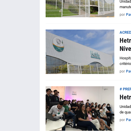
Unidad
manute
por
Pa
ACRED
Hetr
Níve
Hospit
critér
por
Pa
# PRE
Hetr
Unidad
de qua
por
Pa