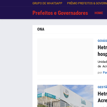
GRUPO DE WHATSAPP
PRÊMIO PREFEITOS & GOVER
Prefeitos e Governadores
HOME
ONA
GOIÁS
Hetr
hosp
Unidad
de Acr
por
Pa
GEST
Hetr
Acre