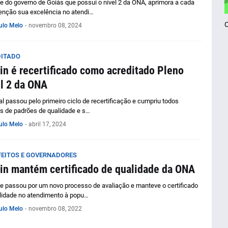
e do governo de Goiás que possui o nível 2 da ONA, aprimora a cada
nção sua excelência no atendi…
ulo Melo
-
novembro 08, 2024
ITADO
in é recertificado como acreditado Pleno
l 2 da ONA
al passou pelo primeiro ciclo de recertificação e cumpriu todos
ios de padrões de qualidade e s…
ulo Melo
-
abril 17, 2024
FEITOS E GOVERNADORES
in mantém certificado de qualidade da ONA
e passou por um novo processo de avaliação e manteve o certificado
lidade no atendimento à popu…
ulo Melo
-
novembro 08, 2022