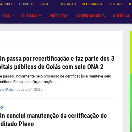
NADORES
COVID-19
SAÚDE
EDUCAÇÃO
SEGURANÇA
GESTÃO
DE
P&G
ÚLTIMAS
PREFEITOS
GOVERNADORES
POLÍTICA
in passa por recertificação e faz parte dos 3
itais públicos de Goiás com selo ONA 2
e passou novamente pelo processo de certificação e manteve selo
editado Pleno pela Organização …
ulo Melo
-
agosto 04, 2025
ÃO
in conclui manutenção da certificação de
ditado Pleno