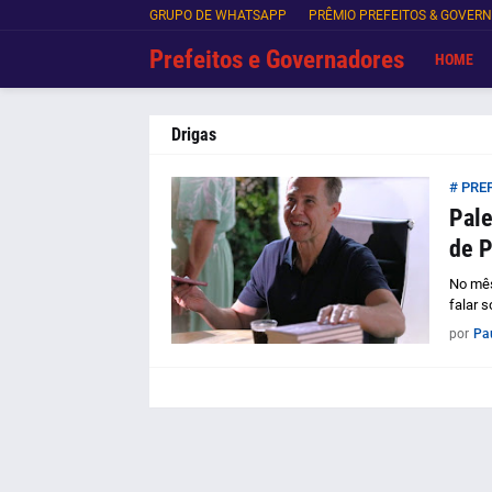
GRUPO DE WHATSAPP
PRÊMIO PREFEITOS & GOVER
Prefeitos e Governadores
HOME
Drigas
# PRE
Pale
de P
No mês
falar 
por
Pa