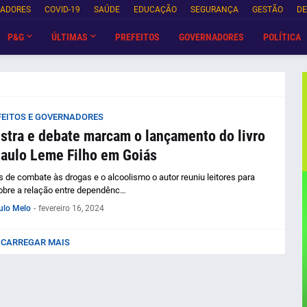
NADORES
COVID-19
SAÚDE
EDUCAÇÃO
SEGURANÇA
GESTÃO
DE
P&G
ÚLTIMAS
PREFEITOS
GOVERNADORES
POLÍTICA
FEITOS E GOVERNADORES
stra e debate marcam o lançamento do livro
aulo Leme Filho em Goiás
 de combate às drogas e o alcoolismo o autor reuniu leitores para
sobre a relação entre dependênc…
ulo Melo
-
fevereiro 16, 2024
CARREGAR MAIS