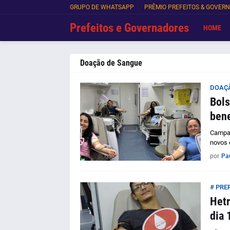
GRUPO DE WHATSAPP
PRÊMIO PREFEITOS & GOVER
Prefeitos e Governadores
HOME
Doação de Sangue
DOAÇÃ
Bols
bene
Campan
novos 
por
Pa
# PRE
Hetr
dia 