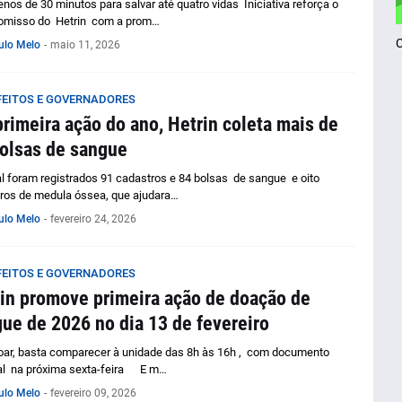
nos de 30 minutos para salvar até quatro vidas Iniciativa reforça o
misso do Hetrin com a prom…
ulo Melo
-
maio 11, 2026
FEITOS E GOVERNADORES
rimeira ação do ano, Hetrin coleta mais de
olsas de sangue
al foram registrados 91 cadastros e 84 bolsas de sangue e oito
ros de medula óssea, que ajudara…
ulo Melo
-
fevereiro 24, 2026
FEITOS E GOVERNADORES
in promove primeira ação de doação de
ue de 2026 no dia 13 de fevereiro
oar, basta comparecer à unidade das 8h às 16h , com documento
l na próxima sexta-feira E m…
ulo Melo
-
fevereiro 09, 2026