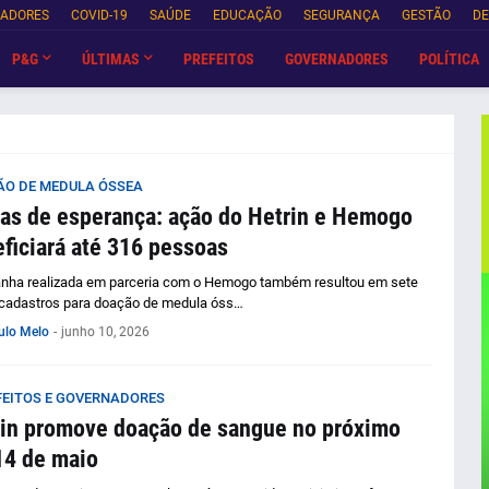
NADORES
COVID-19
SAÚDE
EDUCAÇÃO
SEGURANÇA
GESTÃO
DE
P&G
ÚLTIMAS
PREFEITOS
GOVERNADORES
POLÍTICA
O DE MEDULA ÓSSEA
as de esperança: ação do Hetrin e Hemogo
ficiará até 316 pessoas
ha realizada em parceria com o Hemogo também resultou em sete
cadastros para doação de medula óss…
ulo Melo
-
junho 10, 2026
FEITOS E GOVERNADORES
in promove doação de sangue no próximo
14 de maio