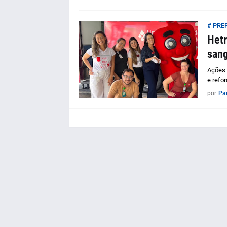
# PRE
Hetr
sang
Ações 
e refo
por
Pa