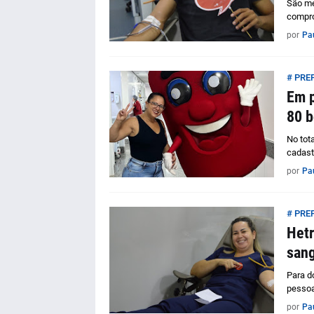
São me
compro
por
Pa
# PRE
Em p
80 b
No tot
cadast
por
Pa
# PRE
Hetr
sang
Para d
pessoa
por
Pa