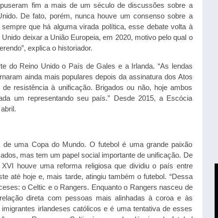
puseram fim a mais de um século de discussões sobre a
 Unido. De fato, porém, nunca houve um consenso sobre a
sempre que há alguma virada política, esse debate volta à
o Unido deixar a União Europeia, em 2020, motivo pelo qual o
endo”, explica o historiador.
te do Reino Unido o País de Gales e a Irlanda. “As lendas
tornaram ainda mais populares depois da assinatura dos Atos
e resistência à unificação. Brigados ou não, hoje ambos
ada um representando seu país.” Desde 2015, a Escócia
bril.
pa de uma Copa do Mundo. O futebol é uma grande paixão
mados, mas tem um papel social importante de unificação. De
VI houve uma reforma religiosa que dividiu o país entre
ste até hoje e, mais tarde, atingiu também o futebol. “Dessa
ceses: o Celtic e o Rangers. Enquanto o Rangers nasceu de
elação direta com pessoas mais alinhadas à coroa e às
or imigrantes irlandeses católicos e é uma tentativa de esses