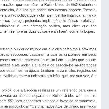
ro nações que compõem o Reino Unido da Grã-Bretanha e
ente dita, é a ilha que abriga três dessas nações: Escócia,
 a união política que inclui, além da ilha britânica, a Irlanda
cnica, carrega profundas implicações históricas e afetivas.
ritânicos’ é uma afirmação política, mas dizer que são
 E nem sempre as duas coisas se alinham”, comenta Lopes.
lvez seja o lugar do mundo em que eles estão mais próximos
narcas escoceses passaram a usar os unicórnios em seus
, esses animais representam muito bem aqueles que seriam
idade e até poder. Daí a ideia de associá-los às lideranças
 desde essa mesma época, também havia muitos registros de
ivalidade entre o unicórnio e o leão, que, por sua vez, é o
proibiu que a Escócia realizasse um referendo para que a
deveria ou não se separar do Reino Unido. Um primeiro
4, com 55% dos escoceses votando a favor da permanência.
co na política local. “Os chamados Atos de União, assinados