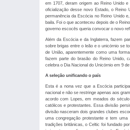
em 1707, deram origem ao Reino Unido e 
oficialização desse novo Estado, o Reino
permanência da Escócia no Reino Unido e, 
baila. Foi o que aconteceu depois de o Rein
governo escocês queria convocar o novo refer
Além da Escócia e da Inglaterra, fazem par
sobre brigas entre o leão e o unicórnio se 
de União, aparentemente como uma forma d
fazem parte do brasão do Reino Unido, c
celebra o Dia Nacional do Unicórnio em 9 de a
A seleção unificando o país
Esta é a nona vez que a Escócia partici
nacional e não se restringe apenas aos gra
acordo com Lopes, em meados do século X
católicos e protestantes. Essa divisão persi
divisão nasceram dois grandes clubes esco
uma congregação protestante e tem uma r
tradições britânicas, o Celtic foi fundado p