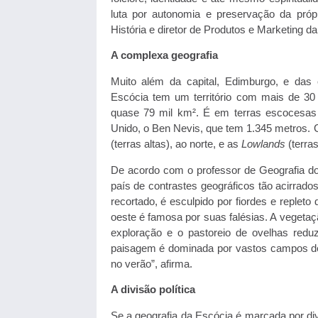
luta por autonomia e preservação da próp
História e diretor de Produtos e Marketing d
A complexa geografia
Muito além da capital, Edimburgo, e das
Escócia tem um território com mais de 30 
quase 79 mil km². É em terras escocesas 
Unido, o Ben Nevis, que tem 1.345 metros. G
(terras altas), ao norte, e as
Lowlands
(terras
De acordo com o professor de Geografia do
país de contrastes geográficos tão acirrados
recortado, é esculpido por fiordes e replet
oeste é famosa por suas falésias. A vegetaç
exploração e o pastoreio de ovelhas reduzi
paisagem é dominada por vastos campos de 
no verão”, afirma.
A divisão política
Se a geografia da Escócia é marcada por div