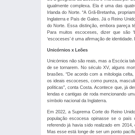
igualmente complexa. Ela é uma das quat
Irlanda do Norte. “A Grã-Bretanha, propriam
Inglaterra e País de Gales. Já o Reino Unido é
do Norte. Essa distinção, embora pareça té
Para muitos escoceses, dizer que são ‘b
‘escoceses’ é uma afirmação de identidade.
Unicórnios x Leões
Unicórnios não são reais, mas a Escócia ta
de se tornarem. No século XV, alguns mo
brasões. “De acordo com a mitologia celta
os ideais escoceses, como pureza, masculin
políticas”, conta Costa. Acontece que, já
lendas e cantigas de roda mencionando uma r
símbolo nacional da Inglaterra.
Em 2022, a Suprema Corte do Reino Unido 
população escocesa opinasse se o país 
referendo já havia sido realizado em 201
Mas esse está longe de ser um ponto pacífi