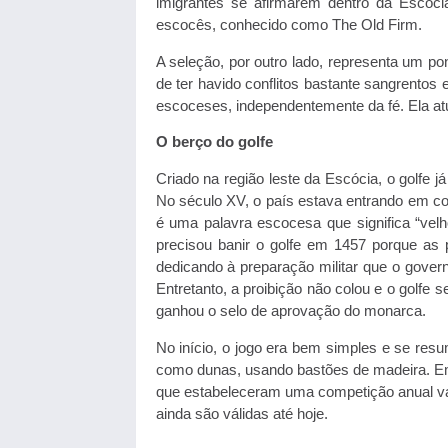
imigrantes se afirmarem dentro da Escócia
escocês, conhecido como The Old Firm.
A seleção, por outro lado, representa um p
de ter havido conflitos bastante sangrentos 
escoceses, independentemente da fé. Ela at
O berço do golfe
Criado na região leste da Escócia, o golfe j
No século XV, o país estava entrando em c
é uma palavra escocesa que significa “velho”
precisou banir o golfe em 1457 porque a
dedicando à preparação militar que o gover
Entretanto, a proibição não colou e o golfe 
ganhou o selo de aprovação do monarca.
No início, o jogo era bem simples e se resu
como dunas, usando bastões de madeira. Em 1
que estabeleceram uma competição anual va
ainda são válidas até hoje.