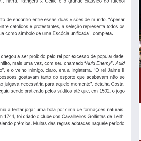
”, narra. Rangers x Celtic é o grande clássico do futebol
onto de encontro entre essas duas visões de mundo. “Apesar
entre católicos e protestantes, a seleção representa todos os
ua como símbolo de uma Escócia unificada”, completa.
á chegou a ser proibido pelo rei por excesso de popularidade.
onflito, mais uma vez, com seu chamado “
Auld Enemy
”.
Auld
, e o velho inimigo, claro, era a Inglaterra. “O rei Jaime II
s pessoas gostavam tanto do esporte que acabavam não se
no julgava necessária para aquele momento”, detalha Costa.
seguiu sendo praticado pelos súditos até que, em 1502, o jogo
mia a tentar jogar uma bola por cima de formações naturais,
744, foi criado o clube dos Cavalheiros Golfistas de Leith,
lendo prêmios. Muitas das regras adotadas naquele período