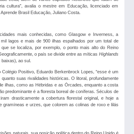
ria cultura”, avalia o mestre em Educação, licenciado em
a Aprende Brasil Educação, Juliano Costa.
 cidades mais conhecidas, como Glasgow e Inverness, a
mil lagos e mais de 900 ilhas espalhados por um total de
que se localiza, por exemplo, o ponto mais alto do Reino
eograficamente, o país se divide entre as míticas
Highlands
 baixas), ao sul.
 Colégio Positivo, Eduardo Berkenbrock Lopes, “esse é um
 quanto suas rivalidades históricas. O litoral, profundamente
o de ilhas, como as Hébridas e as Órcades, enquanto a costa
ão predominante é a floresta boreal de coníferas. Séculos de
ram drasticamente a cobertura florestal original, e hoje a
gramíneas e urzes, que colorem as colinas de roxo e lilás
isões naturais, sua posição política dentro do Reino Unido é