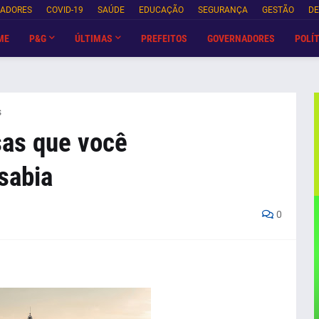
NADORES
COVID-19
SAÚDE
EDUCAÇÃO
SEGURANÇA
GESTÃO
DE
ME
P&G
ÚLTIMAS
PREFEITOS
GOVERNADORES
POLÍT
s
sas que você
sabia
0