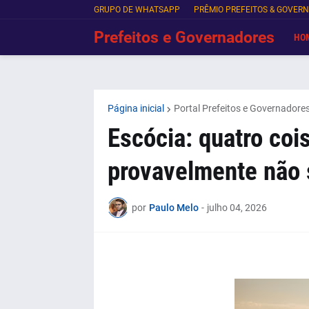
GRUPO DE WHATSAPP
PRÊMIO PREFEITOS & GOVER
Prefeitos e Governadores
HO
Página inicial
Portal Prefeitos e Governadore
Escócia: quatro coi
provavelmente não 
por
Paulo Melo
-
julho 04, 2026