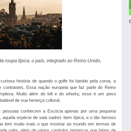
da roupa típica, o país, integrado ao Reino Unido,
curiosa história de quando o golfe foi banido pela coroa, a
e contrastes. Essa nação europeia que faz parte do Reino
omplexa. Muito além do kilt e do whisky, esse é um povo
abalável de sua herança cultural.
as pessoas conhecem a Escócia apenas por uma pequena
, aquela espécie de saia xadrez bem típica, e o tão famoso
ia tem muito mais o que mostrar ao mundo em termos de
dade celta, além de vários capítulos históricos que falam de