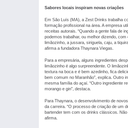
Sabores locais inspiram novas criações 
Em São Luís (MA), a Zest Drinks trabalha com
formação profissional na área. A empresa uti
receitas autorais. “Quando a gente fala de in
podemos trabalhar, ou melhor dizendo, com o 
limãozinho, a jussara, siriguela, caju, a tiqu
afirma a fundadora Thaynara Viegas. 
Para a empresária, alguns ingredientes des
limãozinho é algo surpreendente. O limãozin
textura na boca e é bem azedinho, fica delic
bem comum no Maranhão”, explica. Outro ingr
mesma família do açaí. “Outro ingrediente r
morango e gin”, destaca. 
Para Thaynara, o desenvolvimento de novos c
da carreira. “O processo de criação de um dr
bartender tem com os drinks clássicos. Não é d
afirma. 