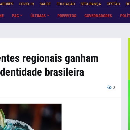
NADORES
COVID-19
SAÚDE
EDUCAÇÃO
SEGURANÇA
GESTÃO
DE
ME
P&G
ÚLTIMAS
PREFEITOS
GOVERNADORES
POLÍT
entes regionais ganham
dentidade brasileira
0