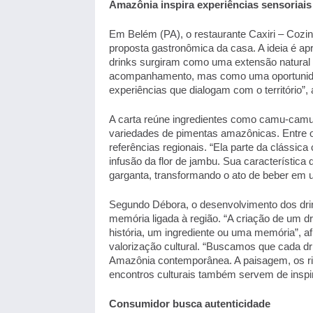
Amazônia inspira experiências sensoriais
Em Belém (PA), o restaurante Caxiri – Cozin
proposta gastronômica da casa. A ideia é ap
drinks surgiram como uma extensão natural
acompanhamento, mas como uma oportunidade d
experiências que dialogam com o território”, 
A carta reúne ingredientes como camu-camu, c
variedades de pimentas amazônicas. Entre os
referências regionais. “Ela parte da clássica 
infusão da flor de jambu. Sua característica
garganta, transformando o ato de beber em um
Segundo Débora, o desenvolvimento dos dri
memória ligada à região. “A criação de um d
história, um ingrediente ou uma memória”, afi
valorização cultural. “Buscamos que cada dr
Amazônia contemporânea. A paisagem, os rios
encontros culturais também servem de inspir
Consumidor busca autenticidade 