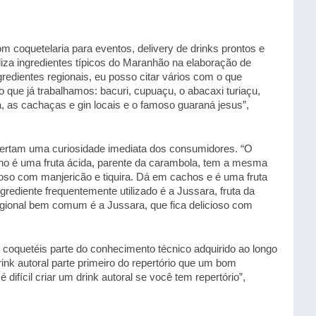
 coquetelaria para eventos, delivery de drinks prontos e 
liza ingredientes típicos do Maranhão na elaboração de 
gredientes regionais, eu posso citar vários com o que 
que já trabalhamos: bacuri, cupuaçu, o abacaxi turiaçu, 
ira, as cachaças e gin locais e o famoso guaraná jesus”, 
pertam uma curiosidade imediata dos consumidores. “O 
ho é uma fruta ácida, parente da carambola, tem a mesma 
ioso com manjericão e tiquira. Dá em cachos e é uma fruta 
ediente frequentemente utilizado é a Jussara, fruta da 
egional bem comum é a Jussara, que fica delicioso com 
oquetéis parte do conhecimento técnico adquirido ao longo 
ink autoral parte primeiro do repertório que um bom 
ifícil criar um drink autoral se você tem repertório”, 