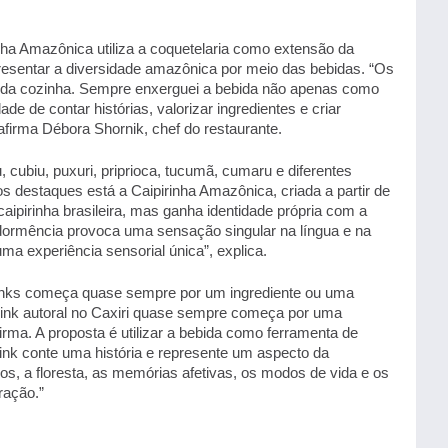
 
ha Amazônica utiliza a coquetelaria como extensão da 
resentar a diversidade amazônica por meio das bebidas. “Os 
 da cozinha. Sempre enxerguei a bebida não apenas como 
e contar histórias, valorizar ingredientes e criar 
afirma Débora Shornik, chef do restaurante. 
ubiu, puxuri, priprioca, tucumã, cumaru e diferentes 
 destaques está a Caipirinha Amazônica, criada a partir de 
caipirinha brasileira, mas ganha identidade própria com a 
 dormência provoca uma sensação singular na língua e na 
a experiência sensorial única”, explica. 
nks começa quase sempre por um ingrediente ou uma 
rink autoral no Caxiri quase sempre começa por uma 
rma. A proposta é utilizar a bebida como ferramenta de 
ink conte uma história e represente um aspecto da 
, a floresta, as memórias afetivas, os modos de vida e os 
ação.” 