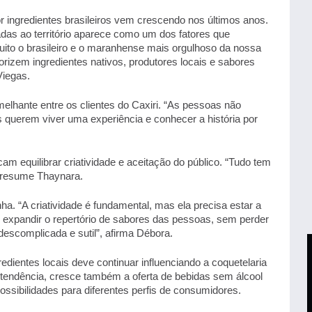
or ingredientes brasileiros vem crescendo nos últimos anos. 
adas ao território aparece como um dos fatores que 
ito o brasileiro e o maranhense mais orgulhoso da nossa 
orizem ingredientes nativos, produtores locais e sabores 
Viegas. 
hante entre os clientes do Caxiri. “As pessoas não 
querem viver uma experiência e conhecer a história por 
equilibrar criatividade e aceitação do público. “Tudo tem 
, resume Thaynara. 
. “A criatividade é fundamental, mas ela precisa estar a 
 expandir o repertório de sabores das pessoas, sem perder 
escomplicada e sutil”, afirma Débora. 
edientes locais deve continuar influenciando a coquetelaria 
 tendência, cresce também a oferta de bebidas sem álcool 
ssibilidades para diferentes perfis de consumidores. 