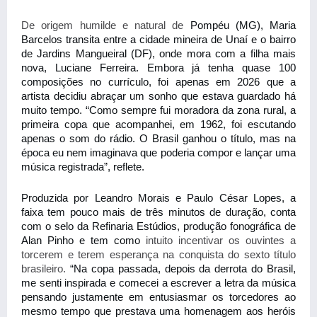
De origem humilde e natural de 
Pompéu (MG),
Maria 
Barcelos transita entre a cidade mineira de Unaí e o bairro 
de Jardins Mangueiral (DF), onde mora com a filha mais 
nova, Luciane Ferreira. Embora já tenha quase 100 
composições no currículo, foi apenas em 2026 que a 
artista
decidiu abraçar um sonho que estava guardado há 
muito tempo. “Como sempre fui moradora da zona rural, a 
primeira copa que acompanhei, em 1962, foi escutando 
apenas o som do rádio. O Brasil ganhou o título, mas na 
época eu nem imaginava que poderia compor e lançar uma 
música registrada”, reflete.
Produzida por Leandro Morais e Paulo César Lopes, a 
faixa tem pouco mais de três minutos de duração, conta 
com o selo da Refinaria Estúdios, produção fonográfica de 
Alan Pinho e tem como 
intuito incentivar os ouvintes a 
torcerem e terem esperança na conquista do sexto título 
brasileiro. 
“Na copa passada, depois da derrota do Brasil, 
me senti inspirada e comecei a escrever a letra da música 
pensando justamente em entusiasmar os torcedores ao 
mesmo tempo que prestava uma homenagem aos heróis 