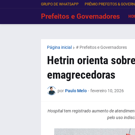
GRUPO DE WHATSAPP
PRÊMIO PREFEITOS & GOVER
Prefeitos e Governadores
HO
Página inicial
# Prefeitos e Governadores
Hetrin orienta sobr
emagrecedoras
por
Paulo Melo
-
fevereiro 10, 2026
Hospital tem registrado aumento de atendiment
pelo uso indi