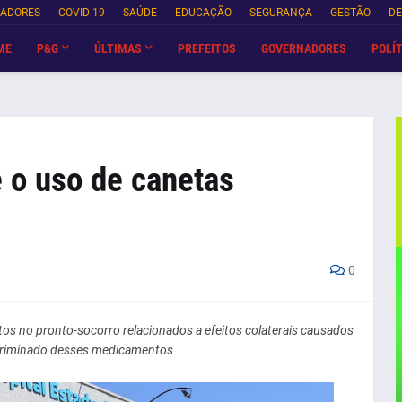
NADORES
COVID-19
SAÚDE
EDUCAÇÃO
SEGURANÇA
GESTÃO
DE
ME
P&G
ÚLTIMAS
PREFEITOS
GOVERNADORES
POLÍT
e o uso de canetas
0
os no pronto-socorro relacionados a efeitos colaterais causados
scriminado desses medicamentos