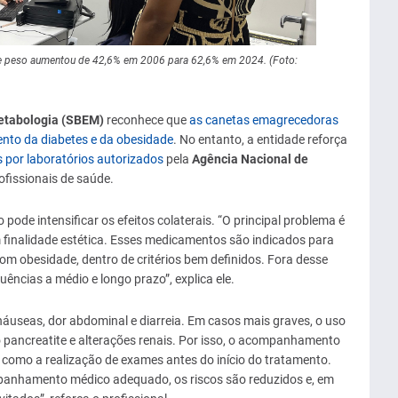
e peso aumentou de 42,6% em 2006 para 62,6% em 2024. (Foto:
Metabologia (SBEM)
reconhece que
as canetas emagrecedoras
nto da diabetes e da obesidade
. No entanto, a entidade reforça
por laboratórios autorizados
pela
Agência Nacional de
rofissionais de saúde.
pode intensificar os efeitos colaterais. “O principal problema é
 finalidade estética. Esses medicamentos são indicados para
om obesidade, dentro de critérios bem definidos. Fora desse
ências a médio e longo prazo”, explica ele.
náuseas, dor abdominal e diarreia. Em casos mais graves, o uso
ancreatite e alterações renais. Por isso, o acompanhamento
 como a realização de exames antes do início do tratamento.
anhamento médico adequado, os riscos são reduzidos e, em