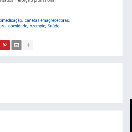
itados”, reforça o profissional.
omedicação
canetas emagrecedoras
aro
obesidade
ozempic
Saúde