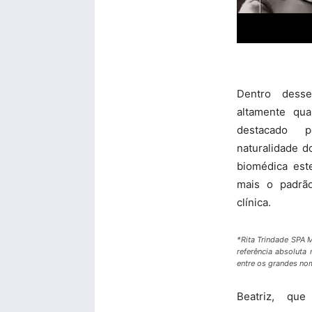
Dentro desse
altamente qu
destacado 
naturalidade d
biomédica est
mais o padrão
clínica.
*Rita Trindade SPA
referência absoluta
entre os grandes no
Beatriz, qu