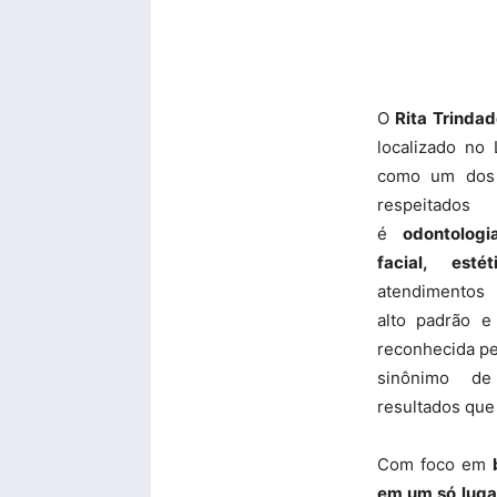
O
Rita Trinda
localizado no
como um dos 
respeitad
é
odontologi
facial, est
atendimentos 
alto padrão e
reconhecida pe
sinônimo de
resultados que
Com foco em
em um só luga