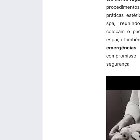
procedimentos
práticas esté
spa, reunind
colocam o pac
espaço també
emergência
compromisso
segurança.