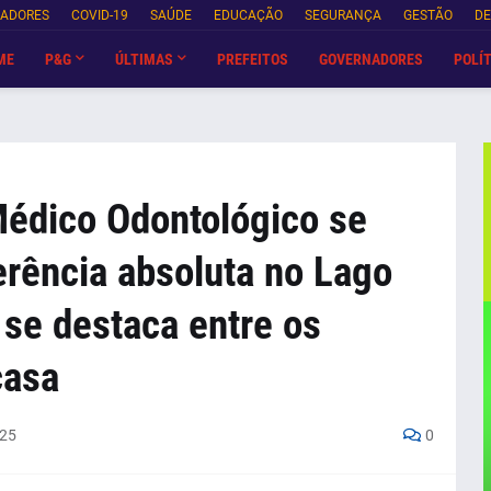
NADORES
COVID-19
SAÚDE
EDUCAÇÃO
SEGURANÇA
GESTÃO
DE
ME
P&G
ÚLTIMAS
PREFEITOS
GOVERNADORES
POLÍT
Médico Odontológico se
erência absoluta no Lago
 se destaca entre os
casa
025
0