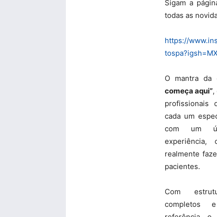
Sigam a págin
todas as novid
https://www.in
tospa?igsh=MX
O mantra da c
começa aqui”
,
profissionais
cada um espec
com um úni
experiência,
realmente faze
pacientes.
Com estrutu
completos e
referência, 