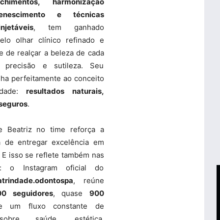
nchimentos, harmonização
uvenescimento e técnicas
jetáveis
, tem ganhado
elo olhar clínico refinado e
e de realçar a beleza de cada
 precisão e sutileza. Seu
inha perfeitamente ao conceito
ndade:
resultados naturais,
 seguros
.
 Beatriz no time reforça a
 de entregar excelência em
. E isso se reflete também nas
s: o Instagram oficial do
atrindade.odontospa
, reúne
00 seguidores
, quase
900
 um fluxo constante de
sobre saúde, estética,