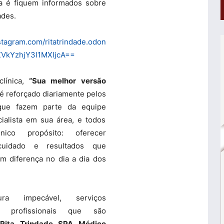
a é fiquem informados sobre
ades.
stagram.com/ritatrindade.odon
VkYzhjY3l1MXljcA==
línica,
“Sua melhor versão
 é reforçado diariamente pelos
 que fazem parte da equipe
ialista em sua área, e todos
co propósito: oferecer
 cuidado e resultados que
m diferença no dia a dia dos
ra impecável, serviços
 profissionais que são
o
Rita Trindade SPA Médico