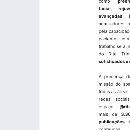
como
pree
facial, rej
avançadas in
admiradores p
pela capacidad
paciente com
trabalho se al
do Rita Tri
sofisticados e
A presença de
missão do spa
todas as áreas
redes sociai
espaço,
@rit
mais de
3.3
publicações
e
conteúdos 