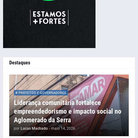
Destaques
# PREFEITOS E GOVERNADORES
Liderança comunitária fortalece
empreendedorismo e impacto social no
Aglomerado da Serra
por
Lucas Machado
-
maio 14, 2026