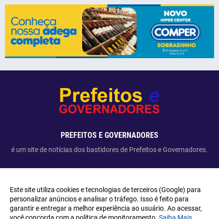
PREFEITOS E GOVERNADORES
é um site de notícias dos bastidores de Prefeitos e Governadores.
Este site utiliza cookies e tecnologias de terceiros (Google) para
personalizar anúncios e analisar o tráfego. Isso é feito para
garantir e entregar a melhor experiência ao usuário. Ao acessar,
Copyright ©
2026
Prefeitos e Governadores
você concorda com a política de monitoramento.
Saiba Mais