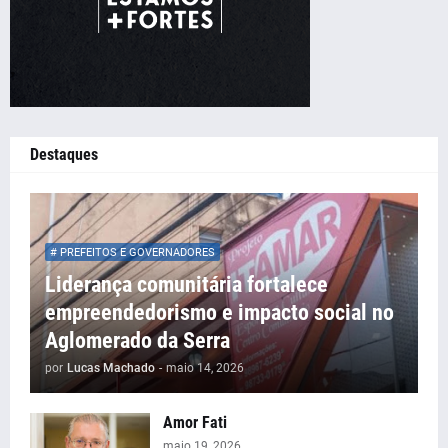
Destaques
# PREFEITOS E GOVERNADORES
Liderança comunitária fortalece
empreendedorismo e impacto social no
Aglomerado da Serra
por
Lucas Machado
-
maio 14, 2026
Amor Fati
maio 19, 2026