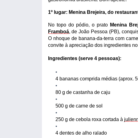
1º
l
ugar: Menina Brejeira
, do restaura
No topo do pódio, o prato
Menina Brej
Framboá
, de João Pessoa (PB), conquis
O nhoque de banana-da-terra com carne
convite à
apreciação
dos ingredientes no
Ingredientes (serve 4 pessoas):
4 bananas comprida médias (aprox. 5
80
g de castanha de caju
500
g de carne de sol
250
g de cebola roxa cortada à
julien
4 dentes de alho ralado