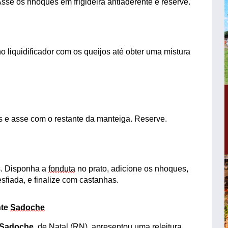
 Asse os nhoques em frigideira
antiaderente
e reserve.
 no liquidificador com os queijos até obter uma mistura
 e asse com o restante da manteiga. Reserve.
. D
isponha a
fonduta
no prato, adicione os nhoques,
esfiada
,
e finalize com castanhas.
nte
Sadoche
Sadoche
, de Natal (RN),
apresentou
uma releitura