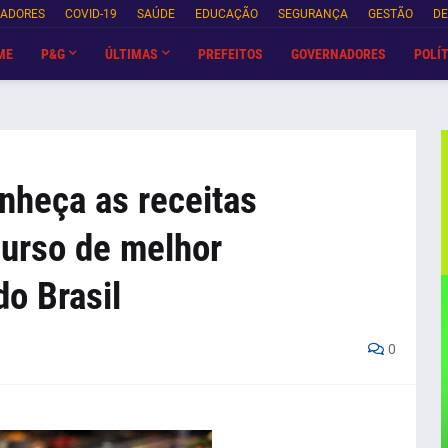
NADORES
COVID-19
SAÚDE
EDUCAÇÃO
SEGURANÇA
GESTÃO
DE
ME
P&G
ÚLTIMAS
PREFEITOS
GOVERNADORES
POLÍT
nheça as receitas
urso de melhor
do Brasil
0