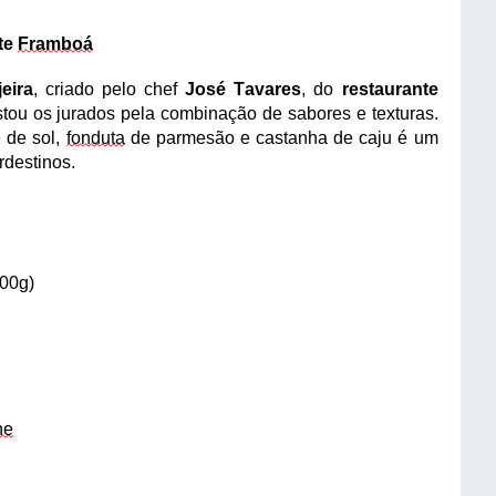
nte
Framboá
eira
, criado pelo chef
José Tavares
, do
restaurante
tou os jurados pela combinação de sabores e texturas.
 de sol,
fonduta
de parmesão e castanha de caju é um
rdestinos.
00g)
ne