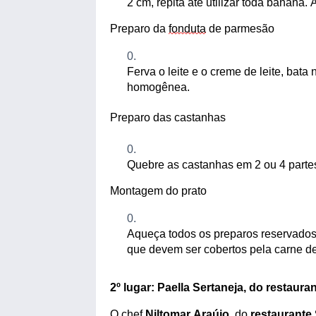
2 cm, repita até utilizar toda banana.
Preparo da
fonduta
de parmesão
Ferva
o leite e o creme de leite, bata
homogênea.
Preparo das castanhas
Quebre as castanhas em 2 ou 4 partes
Montagem
do prato
Aqueça todos os preparos reservados
que devem ser cobertos pel
a carne d
2º
l
ugar: Paella Sertaneja
, do restaura
O chef
Niltomar
Araújo
, do
r
estaurante