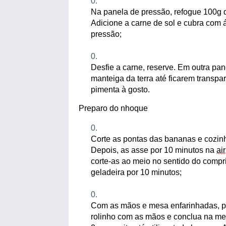
Na panela de pressão, refogue 100g 
Adicione a carne de sol e cubra com 
pressão
;
Desfie a carne, reserve. Em outra pan
manteiga da terra até ficarem transpa
pimenta à gosto.
Preparo do nhoque
Co
rte as pontas das bananas e cozinh
Depois, as a
sse por 10 minutos na
air
corte-as ao meio no sentido do compr
geladeira
por 10 minutos
;
Com as mãos
e mesa
enfarinhadas,
p
rolinho com as mãos e conclua na m