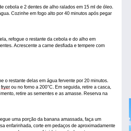
de cebola e 2 dentes de alho ralados em
15 ml de
óleo.
água. Cozinhe em fogo alto por 40 minutos após pegar
ela, refogue o restante da cebola e do alho em
rentes. Acrescente a carne desfiada e tempere
com
e o restante del
as em água fervente por 20 minutos
.
fryer
ou
no
forno a 200°C
. Em seguida, retire a casca,
imento, retire as sementes e as amasse. Reserva na
egue uma porção da banana amassada, faça um
esa enfarinhada, corte em pedaços de aproximadamente