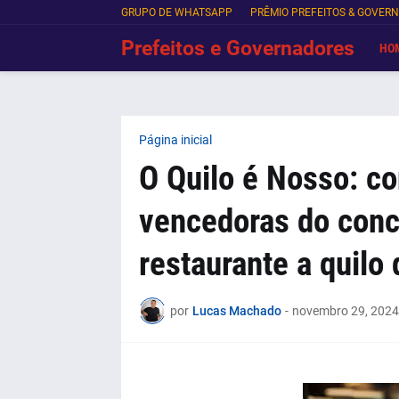
GRUPO DE WHATSAPP
PRÊMIO PREFEITOS & GOVER
Prefeitos e Governadores
HO
Página inicial
O Quilo é Nosso: co
vencedoras do conc
restaurante a quilo 
por
Lucas Machado
-
novembro 29, 2024