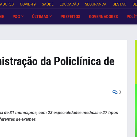
NADORES
COVID-19
SAÚDE
EDUCAÇÃO
SEGURANÇA
GESTÃO
DE
ME
P&G
ÚLTIMAS
PREFEITOS
GOVERNADORES
POLÍT
stração da Policlínica de
0
rca de 31 municípios, com 23 especialidades médicas e 27 tipos
ferentes de exames