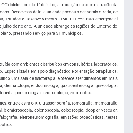
GO) iniciou, no dia 1° de julho, a transição da administração da
rmosa. Desde essa data, a unidade passou a ser administrada, de
ina, Estudos e Desenvolvimento - IMED. O contrato emergencial
e julho deste ano. A unidade abrange as regiões do Entorno do
Goiano, prestando serviço para 31 municípios.
ruída com ambientes distribuídos em consultórios, laboratórios,
o. Especializada em apoio diagnóstico e orientação terapêutica,
luindo uma sala de fisioterapia, e oferece atendimentos em mais
, dermatologia, endocrinologia, gastroenterologia, ginecologia,
ortopedia, pneumologia e reumatologia, entre outras.
es, entre eles raio-X, ultrassonografia, tomografia, mamografia
l, biomicroscopia, colonoscopia, colposcopia, doppler vascular,
efalografia, eletroneuromiografia, emissões otoacústicas, testes
outros.