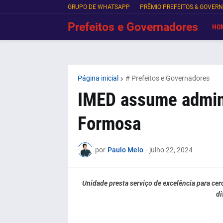
GRUPO DE WHATSAPP
PRÊMIO PREFEITOS & GOVER
Prefeitos e Governadores
HO
Página inicial
# Prefeitos e Governadores
IMED assume admini
Formosa
por
Paulo Melo
-
julho 22, 2024
Unidade presta serviço de excelência para ce
di