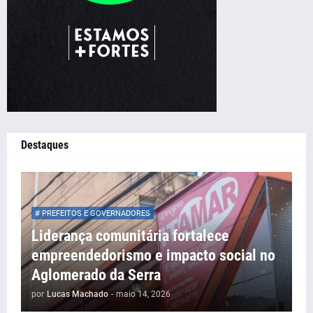
Destaques
# PREFEITOS E GOVERNADORES
Liderança comunitária fortalece
empreendedorismo e impacto social no
Aglomerado da Serra
por
Lucas Machado
-
maio 14, 2026