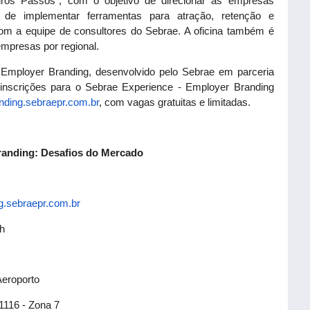
eiros Passos”, com o objetivo de direcionar as empresas
a de implementar ferramentas para atração, retenção e
com a equipe de consultores do Sebrae. A oficina também é
 empresas por regional.
 Employer Branding, desenvolvido pelo Sebrae em parceria
 inscrições para o Sebrae Experience - Employer Branding
nding.sebraepr.com.
br
, com vagas gratuitas e limitadas.
randing: Desafios do Mercado
g.sebraepr.com.
br
h
Aeroporto
1116 - Zona 7