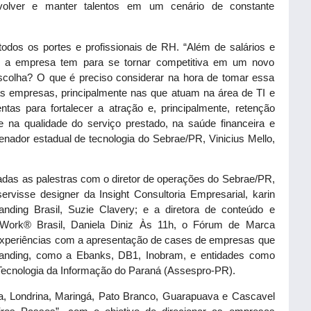
olver e manter talentos em um cenário de constante
odos os portes e profissionais de RH. “Além de salários e
vas a empresa tem para se tornar competitiva em um novo
scolha? O que é preciso considerar na hora de tomar essa
 empresas, principalmente nas que atuam na área de TI e
tas para fortalecer a atração e, principalmente, retenção
e na qualidade do serviço prestado, na saúde financeira e
nador estadual de tecnologia do Sebrae/PR, Vinicius Mello,
tadas as palestras com o diretor de operações do Sebrae/PR,
servisse designer da Insight Consultoria Empresarial, karin
anding Brasil, Suzie Clavery; e a diretora de conteúdo e
o Work®️ Brasil, Daniela Diniz Às 11h, o Fórum de Marca
experiências com a apresentação de cases de empresas que
randing, como a Ebanks, DB1, Inobram, e entidades como
Tecnologia da Informação do Paraná (Assespro-PR).
ba, Londrina, Maringá, Pato Branco, Guarapuava e Cascavel