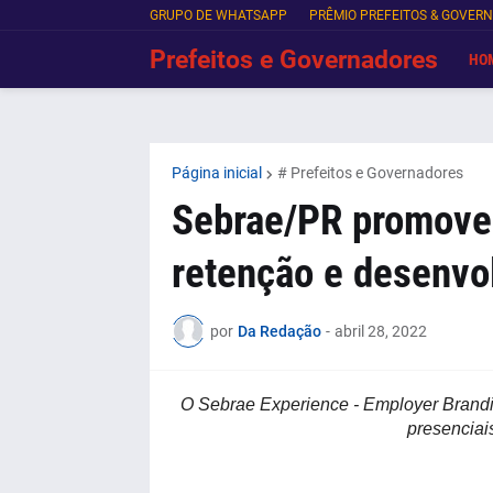
GRUPO DE WHATSAPP
PRÊMIO PREFEITOS & GOVER
Prefeitos e Governadores
HO
Página inicial
# Prefeitos e Governadores
Sebrae/PR promove 
retenção e desenvo
por
Da Redação
-
abril 28, 2022
O Sebrae Experience - Employer Brandin
presenciai