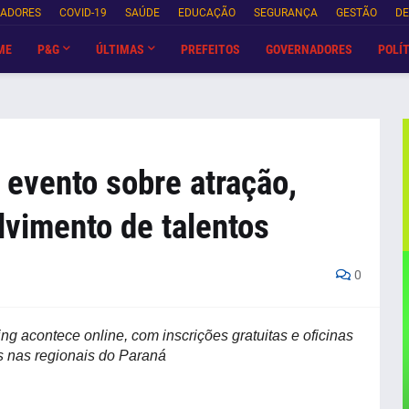
NADORES
COVID-19
SAÚDE
EDUCAÇÃO
SEGURANÇA
GESTÃO
DE
ME
P&G
ÚLTIMAS
PREFEITOS
GOVERNADORES
POLÍT
evento sobre atração,
lvimento de talentos
0
g acontece online, com inscrições gratuitas e oficinas
s nas regionais do Paraná