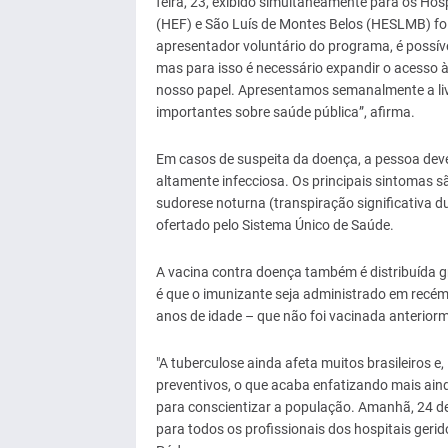
feira, 23, exibido simultaneamente para os Hos
(HEF) e São Luís de Montes Belos (HESLMB) foi
apresentador voluntário do programa, é possív
mas para isso é necessário expandir o acesso à
nosso papel. Apresentamos semanalmente a li
importantes sobre saúde pública”, afirma.
Em casos de suspeita da doença, a pessoa deve
altamente infecciosa. Os principais sintomas s
sudorese noturna (transpiração significativa 
ofertado pelo Sistema Único de Saúde.
A vacina contra doença também é distribuída 
é que o imunizante seja administrado em recém
anos de idade – que não foi vacinada anterior
"A tuberculose ainda afeta muitos brasileiros 
preventivos, o que acaba enfatizando mais ai
para conscientizar a população. Amanhã, 24 de
para todos os profissionais dos hospitais geridos