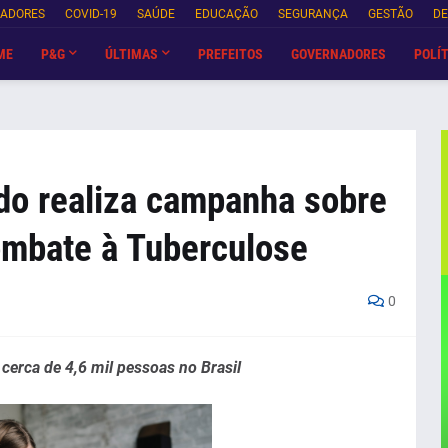
NADORES
COVID-19
SAÚDE
EDUCAÇÃO
SEGURANÇA
GESTÃO
DE
ME
P&G
ÚLTIMAS
PREFEITOS
GOVERNADORES
POLÍT
do realiza campanha sobre
ombate à Tuberculose
0
cerca de 4,6 mil pessoas no Brasil