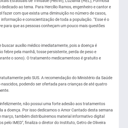
pitais Estaduais de Trindade (Hetrin), Luziânia (HEL), Formosa
 dedicado ao tema. Para Hercílio Ramos, engenheiro e cantor e
el fazer com que exista uma diminuição no número de casos,
 informação e conscientização de toda a população. “Esse é o
ve para que as pessoas conheçam um pouco mais questões
 buscar auxílio médico imediatamente, pois a doença é
ão febre pela manhã, tosse persistente, perda de peso e
durante o sono). O tratamento medicamentoso é gratuito e
gratuitamente pelo SUS. A recomendação do Ministério da Saúde
-nascidos, podendo ser ofertada para crianças de até quatro
mente.
e, infelizmente, não possui uma forte adesão aos tratamentos
nda a doença. Por isso dedicamos o Amor Cantado desta semana
 março, também distribuiremos material informativo digital
 pelo IMED", finaliza o diretor do Instituto, Getro de Oliveira